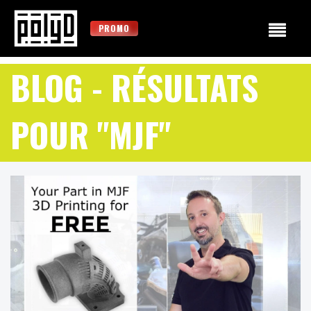
PROMO
BLOG
- RÉSULTATS
POUR "MJF"