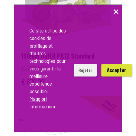
×
Ce site utilise des
cookies de
profilage et
d'autres
190mm BUILD PA12 Standard
technologies pour
€ 730,00
vous garantir la
Accepter
Rejeter
meilleure
€ 670,00
expérience
possible.
Maggiori
informazioni