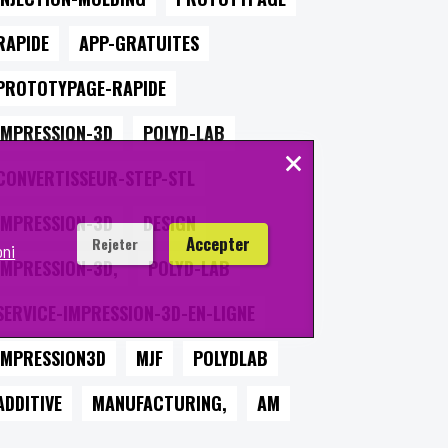
RAPIDE
APP-GRATUITES
PROTOTYPAGE-RAPIDE
IMPRESSION-3D
POLYD-LAB
×
CONVERTISSEUR-STEP-STL
IMPRESSION-3D
DESIGN
Accepter
Rejeter
oni
IMPRESSION-3D,
POLYD-LAB
SERVICE-IMPRESSION-3D-EN-LIGNE
IMPRESSION3D
MJF
POLYDLAB
ADDITIVE
MANUFACTURING,
AM