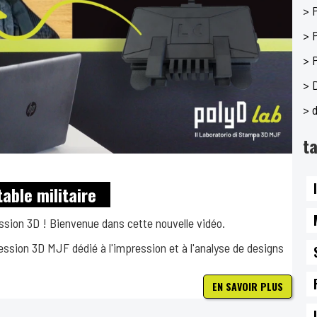
> 
> 
> 
> 
> d
t
able militaire
ssion 3D ! Bienvenue dans cette nouvelle vidéo.
ession 3D MJF dédié à l'impression et à l'analyse de designs
EN SAVOIR PLUS