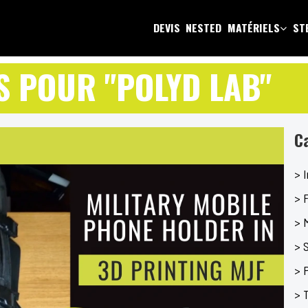
DEVIS
NESTED
MATÉRIELS
ST
S POUR "POLYD LAB"
C
> 
> F
> 
> 
> P
> 