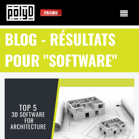
PROMO
BLOG
- RÉSULTATS
POUR "SOFTWARE"