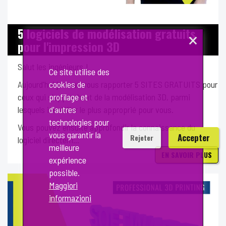
5 logiciels de modélisation gratuits
×
pour l'impression 3D
Salut les ingénieurs !
Ce site utilise des
Aujourd'hui je veux vous rapporter 5 SITES GRATUITS pour
cookies de
ceux qui s'approchent de la modélisation 3D, parmi
profilage et
lesquels identifier le plus approprié pour vous.
d'autres
technologies pour
Vous pouvez ensuite approfondir la connaissance du
vous garantir la
Accepter
Rejeter
logiciel directem...
meilleure
EN SAVOIR PLUS
expérience
possible.
Maggiori
informazioni