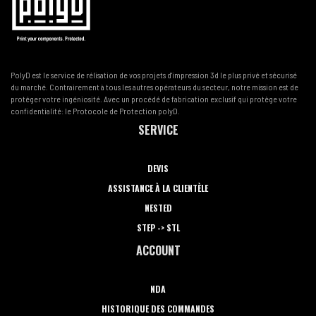
PolyD est le service de rélisation de vos projets d'impression 3d le plus privé et sécurisé
du marché. Contrairement à tous les autres opérateurs du secteur, notre mission est de
protéger votre ingéniosité. Avec un procédé de fabrication exclusif qui protège votre
confidentialité: le Protocole de Protection polyD.
SERVICE
DEVIS
ASSISTANCE À LA CLIENTÈLE
NESTED
STEP -> STL
ACCOUNT
NDA
HISTORIQUE DES COMMANDES