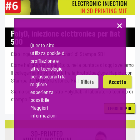
×
PolyD, iniezione elettronica per fiat
500
Questo sito
utilizza cookie di
Ciao Ingegneri e Appassionati di Stampa 3D!
profilazione e
Come hai già visto dal titolo, nella puntata di oggi sveliamo
altre tecnologie
il collegamento esistente tra la Prototipazione Rapida con
per assicurarti la
Stampa 3D MJF e la storica Fiat 500.
Accetta
Rifiuta
migliore
Siamo sempre nel nostro PolyDlab, il laboratorio tecnico di
esperienza
stampa 3...
possibile.
Maggiori
LEGGI DI PIÙ
informazioni