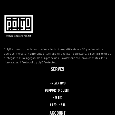
PolyD è il servizio per la realizzazione dei tuoi progetti in stampa 3D più riservato e
sicuro sul mercato. A differenza di tutti gli altri operatori del settore, la nostra missione è
proteggere il tuo ingegno. Con un processo di lavorazione esclusivo, che tutela la tua
riservatezza: il Protocollo polyD Protected.
SERVIZI
PREVENTIVO
SUPPORTO CLIENTI
NESTED
STEP -> STL
ACCOUNT