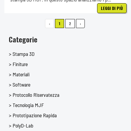
LEGGI DI PIÙ
‹
1
2
›
Categorie
> Stampa 3D
> Finiture
> Materiali
> Software
> Protocollo Riservatezza
> Tecnologia MJF
> Prototipazione Rapida
> PolyD-Lab