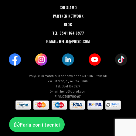
CHI SIAMO
PARTNER NETWORK
BLOG
TEL: 0541 164 6977
E-MAIL: HELLO@POLYD.COM
PolyD è un marchio in concessione a 3D PRINT Italia Srl
Via Euterpe, 3Q 47923 Rimini
Tel: 0541 164 6977
E-mail: hello@polyd.com
P.IVA 03616700401
Parla con i tecnici