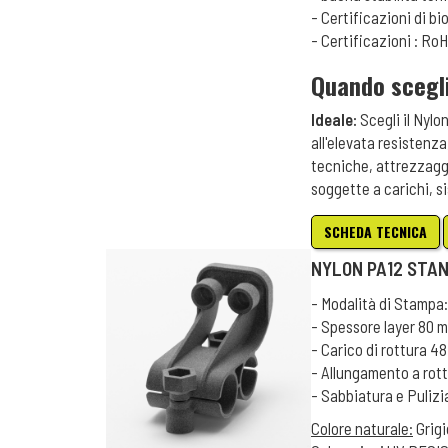
- Certificazioni di b
- Certificazioni : R
Quando scegl
Ideale:
Scegli il Nyl
all'elevata resistenza
tecniche, attrezzaggi
soggette a carichi, s
SCHEDA TECNICA
NYLON PA12 STA
- Modalità di Stampa:
- Spessore layer 80 
- Carico di rottura 4
- Allungamento a rot
- Sabbiatura e Puliz
Colore naturale:
Grigi