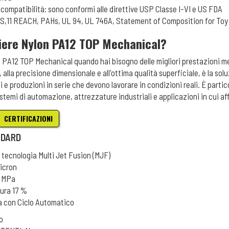
iocompatibilità: sono conformi alle direttive USP Classe I-VI e US FDA
oHS,11 REACH, PAHs, UL 94, UL 746A, Statement of Composition for Toy
iere Nylon PA12 TOP Mechanical?
on PA12 TOP Mechanical quando hai bisogno delle migliori prestazioni m
, alla precisione dimensionale e all'ottima qualità superficiale, è la so
 e produzioni in serie che devono lavorare in condizioni reali. È part
istemi di automazione, attrezzature industriali e applicazioni in cui af
CERTIFICAZIONI
NDARD
 tecnologia Multi Jet Fusion (MJF)
micron
8 MPa
tura 17 %
ia con Ciclo Automatico
o