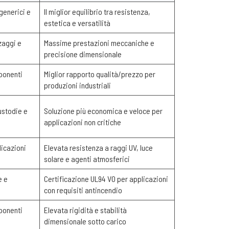
generici e
Il miglior equilibrio tra resistenza,
estetica e versatilità
zaggi e
Massime prestazioni meccaniche e
precisione dimensionale
mponenti
Miglior rapporto qualità/prezzo per
produzioni industriali
ustodie e
Soluzione più economica e veloce per
applicazioni non critiche
icazioni
Elevata resistenza a raggi UV, luce
solare e agenti atmosferici
e e
Certificazione UL94 V0 per applicazioni
con requisiti antincendio
mponenti
Elevata rigidità e stabilità
dimensionale sotto carico