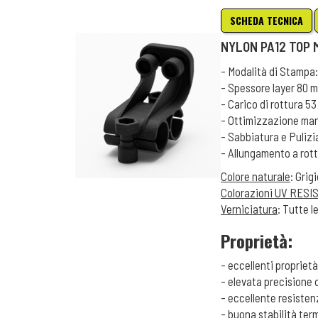
SCHEDA TECNICA
NYLON PA12 TOP
- Modalità di Stampa:
- Spessore layer 80 
- Carico di rottura 5
- Ottimizzazione man
- Sabbiatura e Puliz
- Allungamento a rot
Colore naturale
: Grig
Colorazioni UV RESI
Verniciatura
: Tutte l
Proprietà:
- eccellenti proprie
- elevata precisione
- eccellente resistenz
- buona stabilità ter