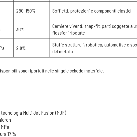
280-150%
Soffietti, protezioni e componenti elastici
Cerniere viventi, snap-fit, parti soggette a ur
a
36%
flessioni ripetute
Staffe strutturali, robotica, automotive e so
MPa
2,9%
del metallo
 disponibili sono riportati nelle singole schede materiale.
 tecnologia Multi Jet Fusion (MJF)
micron
8 MPa
tura 17 %