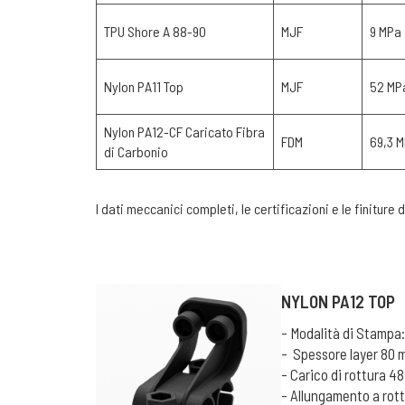
TPU Shore A 88-90
MJF
9 MPa
Nylon PA11 Top
MJF
52 MP
Nylon PA12-CF Caricato Fibra
FDM
69,3 
di Carbonio
I dati meccanici completi, le certificazioni e le finiture
NYLON PA12 TOP
- Modalità di Stampa:
- Spessore layer 80 
- Carico di rottura 4
- Allungamento a rot