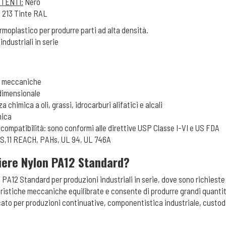
STENTI:
Nero
e 213 Tinte RAL
moplastico per produrre parti ad alta densità.
industriali in serie
tà meccaniche
 dimensionale
a chimica a oli, grassi, idrocarburi alifatici e alcali
mica
iocompatibilità: sono conformi alle direttive USP Classe I-VI e US FDA
oHS,11 REACH, PAHs, UL 94, UL 746A
iere Nylon PA12 Standard?
n PA12 Standard per produzioni industriali in serie, dove sono richieste 
eristiche meccaniche equilibrate e consente di produrre grandi quant
ato per produzioni continuative, componentistica industriale, custodie