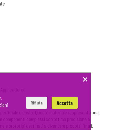
nte
×
 Applications.
e.
Accetta
Rifiuta
zioni
 superficiale e costo. Questo materiale rappresenta una
zare componenti complessi con ottima precisione e
e e prototipi destinati a diventare prodotti finali.