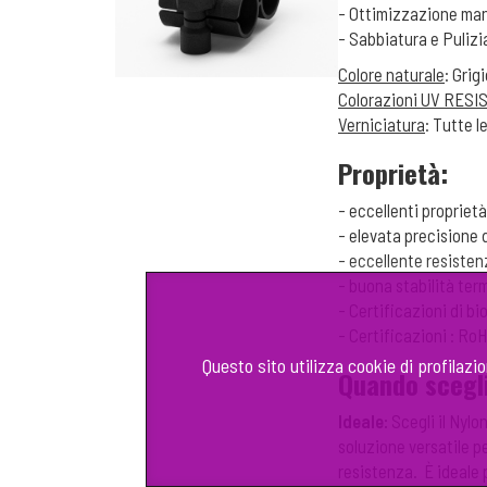
- Ottimizzazione man
- Sabbiatura e Puliz
Colore naturale
: Grig
Colorazioni UV RESI
Verniciatura
: Tutte l
Proprietà:
- eccellenti proprie
- elevata precisione
- eccellente resistenz
- buona stabilità ter
- Certificazioni di b
- Certificazioni : R
Questo sito utilizza cookie di profilazi
Quando scegli
Ideale:
Scegli il Nylo
soluzione versatile p
resistenza. È ideale 