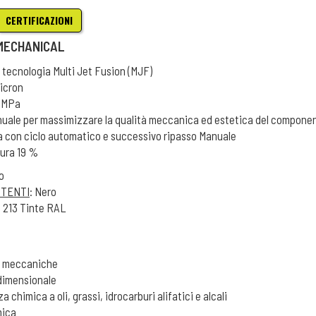
CERTIFICAZIONI
 MECHANICAL
 tecnologia Multi Jet Fusion (MJF)
micron
3 MPa
uale per massimizzare la qualità meccanica ed estetica del compone
ia con ciclo automatico e successivo ripasso Manuale
tura 19 %
io
STENTI
: Nero
e 213 Tinte RAL
tà meccaniche
 dimensionale
a chimica a oli, grassi, idrocarburi alifatici e alcali
mica