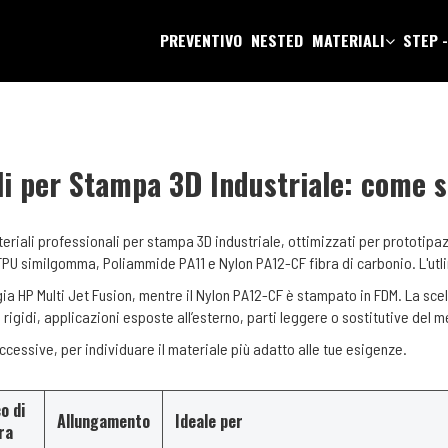
PREVENTIVO
NESTED
MATERIALI
STEP 
li per Stampa 3D Industriale: come s
iali professionali per stampa 3D industriale, ottimizzati per prototipazi
TPU similgomma, Poliammide PA11 e Nylon PA12-CF fibra di carbonio. L'utl
a HP Multi Jet Fusion, mentre il Nylon PA12-CF è stampato in FDM. La scel
 rigidi, applicazioni esposte all’esterno, parti leggere o sostitutive del m
cessive, per individuare il materiale più adatto alle tue esigenze.
o di
Allungamento
Ideale per
ra