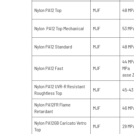
Nylon PA12 Top
MJF
48 MP
Nylon PA12 Top Mechanical
MJF
53 MP
Nylon PA12 Standard
MJF
48 MP
44 MP
Nylon PA12 Fast
MJF
MPa
asse 
Nylon PA12 UVR-R Resistant
MJF
45-43
Roughtless Top
Nylon PA12FR Flame
MJF
46 MP
Retardant
Nylon PA12GB Caricato Vetro
MJF
29 MP
Top