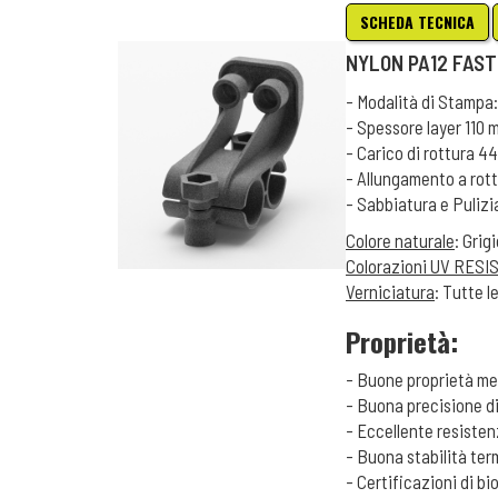
SCHEDA TECNICA
NYLON PA12 FAST
- Modalità di Stampa:
- Spessore layer 110 
- Carico di rottura 4
- Allungamento a rot
- Sabbiatura e Puliz
Colore naturale
: Grig
Colorazioni UV RESI
Verniciatura
: Tutte l
Proprietà:
- Buone proprietà m
- Buona precisione d
- Eccellente resistenz
- Buona stabilità ter
- Certificazioni di b