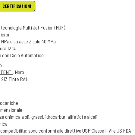
CERTIFICAZIONI
 tecnologia Multi Jet Fusion (MJF)
micron
4 MPa e su asse Z solo 40 MPa
tura 12 %
ia con Ciclo Automatico
io
STENTI
: Nero
e 213 Tinte RAL
eccaniche
imensionale
a chimica a oli, grassi, idrocarburi alifatici e alcali
mica
iocompatibilità: sono conformi alle direttive USP Classe I-VI e US FDA