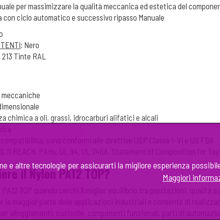
uale per massimizzare la qualità meccanica ed estetica del compone
ia con ciclo automatico e successivo ripasso Manuale
io
STENTI
: Nero
e 213 Tinte RAL
tà meccaniche
 dimensionale
a chimica a oli, grassi, idrocarburi alifatici e alcali
mica
iocompatibilità: sono conformi alle direttive USP Classe I-VI e US FDA
oHS,11 REACH, PAHs, UL 94, UL 746A, Statement of Composition for Toy
one e altre tecnologie per assicurarti la migliore esperienza possibil
ere il Nylon PA12 TOP?
Maggiori informa
n PA12 TOP quando cerchi il miglior equilibrio tra prestazioni, qualità
er la maggior parte delle applicazioni industriali e consente di realiz
per alloggiamenti, custodie, componenti funzionali, parti di automazion