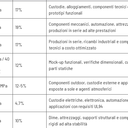
Custodie, alloggiamenti, componenti tecnici 
a
17%
prototipi funzionali
Componenti meccanici, automazione, attrez
a
19%
produzioni in serie ad alte prestazioni
Produzioni in serie, ricambi industriali e co
a
17%
tecnici a costo ottimizzato
a / 40
Mock-up funzionali, verifiche dimensionali, c
12%
parti statiche
Z
Componenti outdoor, custodie esterne e appl
 MPa
12-5%
esposte a sole e agenti atmosferici
Custodie elettriche, elettronica, automazion
a
4,7%
applicazioni con requisiti UL94
Dime, attrezzaggi, supporti strutturali e co
a
10%
rigidi ad alta stabilità