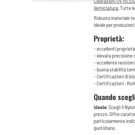
Colorazioni UV RESI
Verniciatura:
Tutte l
Robusto materiale ter
Ideale per produzioni 
Proprietà:
- eccellenti proprie
- elevata precisione
- eccellente resistenz
- buona stabilità ter
- Certificazioni di b
- Certificazioni : R
Quando scegl
Ideale:
Scegli il Nylo
prezzo. Offre caratt
particolarmente indic
quotidiano.