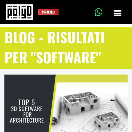
PROMO
BLOG
- RISULTATI
PER "SOFTWARE"