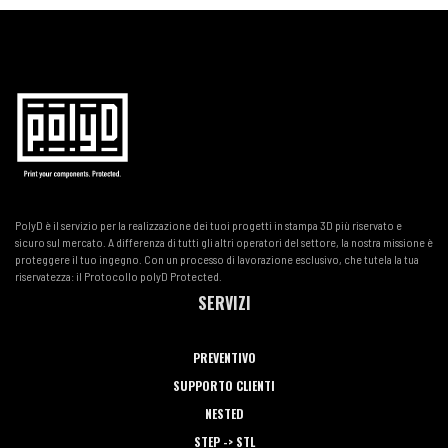
PolyD è il servizio per la realizzazione dei tuoi progetti in stampa 3D più riservato e
sicuro sul mercato. A differenza di tutti gli altri operatori del settore, la nostra missione è
proteggere il tuo ingegno. Con un processo di lavorazione esclusivo, che tutela la tua
riservatezza: il Protocollo polyD Protected.
SERVIZI
PREVENTIVO
SUPPORTO CLIENTI
NESTED
STEP -> STL