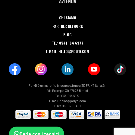
AZIENDA
CHI SIAMO
PARTNER NETWORK
BLOG
TEL: 0541 164 6977
E-MAIL: HELLO@POLYD.COM
PolyD è un marchio in concessione a 3D PRINT Italia Srl
Via Euterpe, 3Q 47923 Rimini
Tel: 0541 164 6977
E-mail: hello@polyd.com
P.IVA 03616700401
Parla con i tecnici