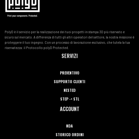
PolyD è il servizio per la realizzazione dei tuoi progetti in stampa 3D più riservato e
sicuro sul mercato. A differenza di tutti gli altri operatori del settore, la nostra missione è
proteggere il tuo ingegno. Con un processo di lavorazione esclusivo, che tutela la tua
riservatezza: il Protocollo polyD Protected.
SERVIZI
PREVENTIVO
SUPPORTO CLIENTI
NESTED
STEP -> STL
ACCOUNT
NDA
STORICO ORDINI