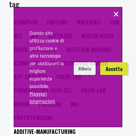
tag
×
STAMPA3D
FINITURE
MATERIALI
FDM
Questo sito
SLS
MJF
SOFTWARE
NESTED-BUILD
utilizza cookie di
profilazione e
POLYD-PROTECTED
INJECTION-MOLDING
altre tecnologie
STAMPA-3D
PROTOTIPAZIONE-RAPIDA
per assicurarti la
Accetta
Rifiuta
migliore
APP-GRATUITE
POLYD-LAB
esperienza
possibile.
CONVERTITORE-STEP-STL
POLYD-LAB
Maggiori
informazioni
DESIGN
POLYDLAB
MJF
PROTOTIPAZIONE
ADDITIVE-MANUFACTURING