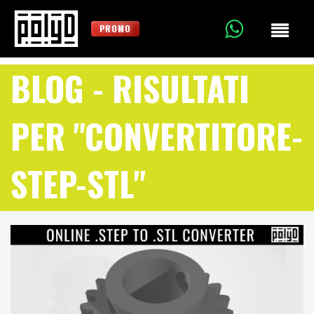
PROMO
BLOG
- RISULTATI
PER "CONVERTITORE-
STEP-STL"