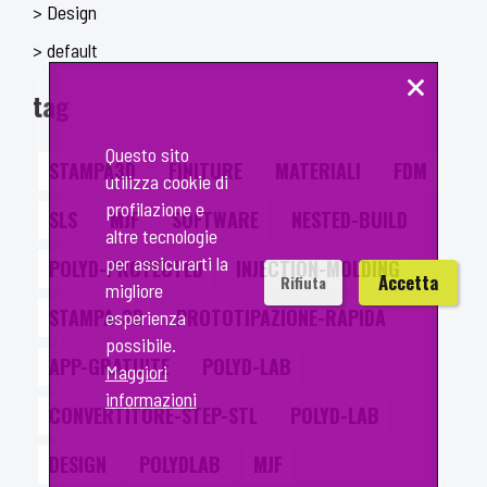
> Design
> default
×
tag
Questo sito
STAMPA3D
FINITURE
MATERIALI
FDM
utilizza cookie di
profilazione e
SLS
MJF
SOFTWARE
NESTED-BUILD
altre tecnologie
per assicurarti la
POLYD-PROTECTED
INJECTION-MOLDING
Accetta
Rifiuta
migliore
STAMPA-3D
PROTOTIPAZIONE-RAPIDA
esperienza
possibile.
APP-GRATUITE
POLYD-LAB
Maggiori
informazioni
CONVERTITORE-STEP-STL
POLYD-LAB
DESIGN
POLYDLAB
MJF