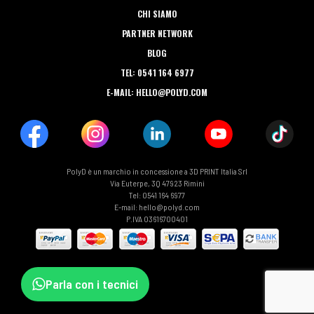
CHI SIAMO
PARTNER NETWORK
BLOG
TEL: 0541 164 6977
E-MAIL: HELLO@POLYD.COM
PolyD è un marchio in concessione a 3D PRINT Italia Srl
Via Euterpe, 3Q 47923 Rimini
Tel: 0541 164 6977
E-mail: hello@polyd.com
P.IVA 03616700401
Parla con i tecnici