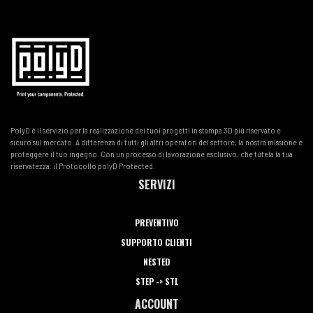
PolyD è il servizio per la realizzazione dei tuoi progetti in stampa 3D più riservato e
sicuro sul mercato. A differenza di tutti gli altri operatori del settore, la nostra missione è
proteggere il tuo ingegno. Con un processo di lavorazione esclusivo, che tutela la tua
riservatezza: il Protocollo polyD Protected.
SERVIZI
PREVENTIVO
SUPPORTO CLIENTI
NESTED
STEP -> STL
ACCOUNT