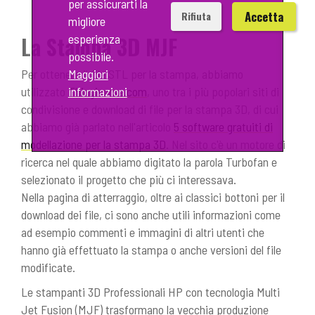
per assicurarti la
Accetta
Rifiuta
migliore
La Stampa 3D MJF
esperienza
possibile.
Per ottenere il file STL per la stampa, abbiamo
Maggiori
utilizzato
Thingiverse.com
, uno tra i più popolari siti di
informazioni
condivisione e download di file per la stampa 3D, di cui
abbiamo già parlato nell'articolo
5 software gratuiti di
modellazione per la stampa 3D
. Nel sito c'è un motore di
ricerca nel quale abbiamo digitato la parola Turbofan e
selezionato il progetto che più ci interessava.
Nella pagina di atterraggio, oltre ai classici bottoni per il
download dei file, ci sono anche utili informazioni come
ad esempio commenti e immagini di altri utenti che
hanno già effettuato la stampa o anche versioni del file
modificate.
Le stampanti 3D Professionali HP con tecnologia Multi
Jet Fusion (MJF) trasformano la vecchia produzione