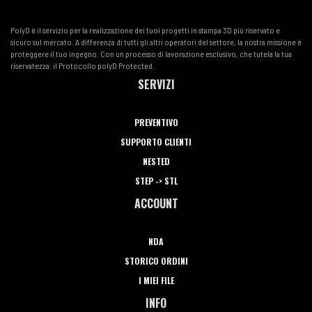
PolyD è il servizio per la realizzazione dei tuoi progetti in stampa 3D più riservato e
sicuro sul mercato. A differenza di tutti gli altri operatori del settore, la nostra missione è
proteggere il tuo ingegno. Con un processo di lavorazione esclusivo, che tutela la tua
riservatezza: il Protocollo polyD Protected.
SERVIZI
PREVENTIVO
SUPPORTO CLIENTI
NESTED
STEP -> STL
ACCOUNT
NDA
STORICO ORDINI
I MIEI FILE
INFO