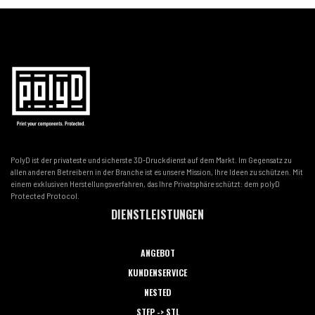
PolyD ist der privateste und sicherste 3D-Druckdienst auf dem Markt. Im Gegensatz zu
allen anderen Betreibern in der Branche ist es unsere Mission, Ihre Ideen zu schützen. Mit
einem exklusiven Herstellungsverfahren, das Ihre Privatsphäre schützt: dem polyD
Protected Protocol.
DIENSTLEISTUNGEN
ANGEBOT
KUNDENSERVICE
NESTED
STEP -> STL