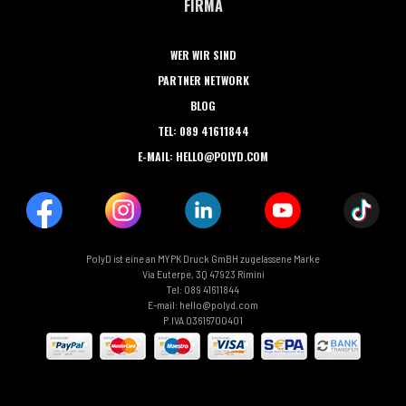
FIRMA
WER WIR SIND
PARTNER NETWORK
BLOG
TEL: 089 41611844
E-MAIL: HELLO@POLYD.COM
PolyD ist eine an MYPK Druck GmBH zugelassene Marke
Via Euterpe, 3Q 47923 Rimini
Tel: 089 41611844
E-mail: hello@polyd.com
P.IVA 03616700401