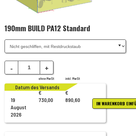
190mm BUILD PA12 Standard
-
+
ohne MwSt
inkl. MwSt
Datum des Versands
€
€
19
730,00
890,60
IM WARENKORB EINF
August
2026