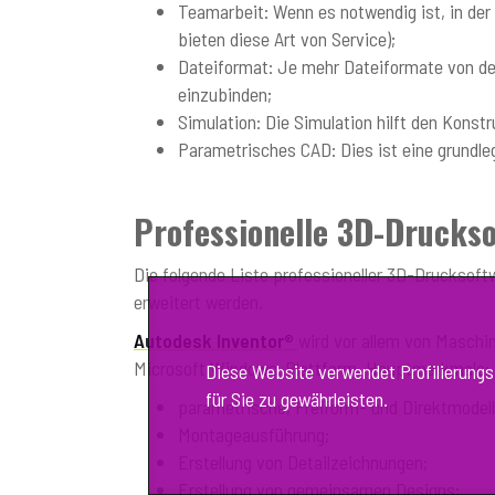
Teamarbeit: Wenn es notwendig ist, in der G
bieten diese Art von Service);
Dateiformat: Je mehr Dateiformate von der
einzubinden;
Simulation: Die Simulation hilft den Konstr
Parametrisches CAD: Dies ist eine grundle
Professionelle 3D-Drucks
Die folgende Liste professioneller 3D-Drucksoftw
erweitert werden.
Autodesk Inventor®
wird vor allem von Maschi
Microsoft Windows-Plattform. Hauptmerkmale:
Diese Website verwendet Profilierung
für Sie zu gewährleisten.
parametrische, Freiform- und Direktmodell
Montageausführung;
Erstellung von Detailzeichnungen;
Erstellung von gemeinsamen Designs;