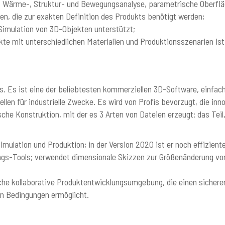
n: Wärme-, Struktur- und Bewegungsanalyse, parametrische Oberfläch
ten, die zur exakten Definition des Produkts benötigt werden;
 Simulation von 3D-Objekten unterstützt;
ekte mit unterschiedlichen Materialien und Produktionsszenarien ist
. Es ist eine der beliebtesten kommerziellen 3D-Software, einfac
len für industrielle Zwecke. Es wird von Profis bevorzugt, die in
che Konstruktion, mit der es 3 Arten von Dateien erzeugt: das Teil
mulation und Produktion; in der Version 2020 ist er noch effiziente
ungs-Tools; verwendet dimensionale Skizzen zur Größenänderung v
che kollaborative Produktentwicklungsumgebung, die einen sicher
len Bedingungen ermöglicht.