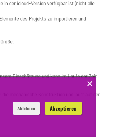
in der icloud-Version verfügbar ist (nicht alle
 Elemente des Projekts zu importieren und
 Größe.
 unsere Einschätzung und kann im Laufe der Zeit
×
r die mechanische Konstruktion und läuft auf der
Akzeptieren
Ablehnen