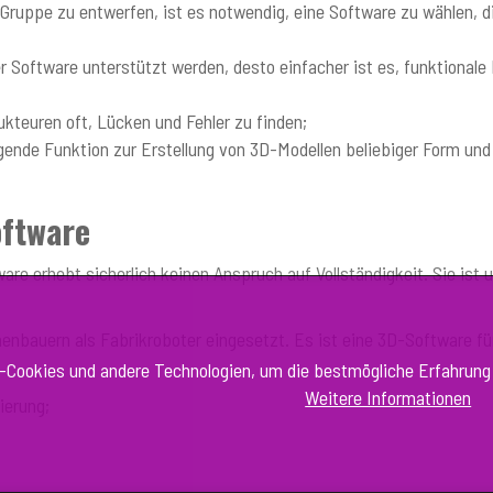
ruppe zu entwerfen, ist es notwendig, eine Software zu wählen, die 
 Software unterstützt werden, desto einfacher ist es, funktionale
ukteuren oft, Lücken und Fehler zu finden;
gende Funktion zur Erstellung von 3D-Modellen beliebiger Form und
oftware
are erhebt sicherlich keinen Anspruch auf Vollständigkeit. Sie ist
nenbauern als Fabrikroboter eingesetzt. Es ist eine 3D-Software fü
s-Cookies und andere Technologien, um die bestmögliche Erfahrung
Weitere Informationen
ierung;