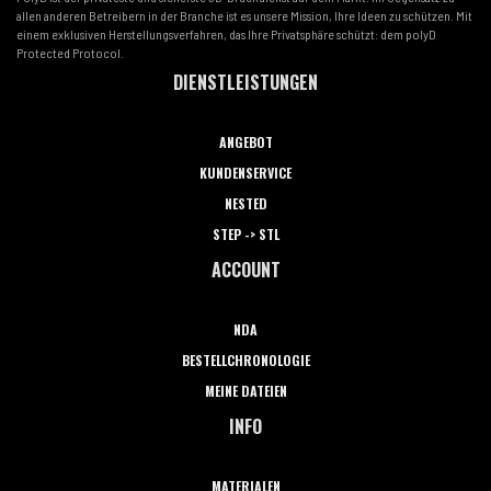
allen anderen Betreibern in der Branche ist es unsere Mission, Ihre Ideen zu schützen. Mit
einem exklusiven Herstellungsverfahren, das Ihre Privatsphäre schützt: dem polyD
Protected Protocol.
DIENSTLEISTUNGEN
ANGEBOT
KUNDENSERVICE
NESTED
STEP -> STL
ACCOUNT
NDA
BESTELLCHRONOLOGIE
MEINE DATEIEN
INFO
MATERIALEN