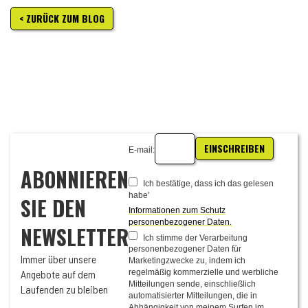
< ZURÜCK ZUM BLOG
EINSCHREIBEN
E-mail:
ABONNIEREN
Ich bestätige, dass ich das gelesen
habe'
SIE DEN
Informationen zum Schutz
personenbezogener Daten.
NEWSLETTER
Ich stimme der Verarbeitung
personenbezogener Daten für
Immer über unsere
Marketingzwecke zu, indem ich
Angebote auf dem
regelmäßig kommerzielle und werbliche
Mitteilungen sende, einschließlich
Laufenden zu bleiben
automatisierter Mitteilungen, die in
Abhängigkeit von meinem Surfen im